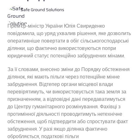
Safe Ground Solutions
Премʼєр-міністр України Юлія Свириденко
повідомила, що уряд ухвалив рішення, яке дозволить
оперативніше повертати в обіг сільськогосподарські
ділянки, що фактично використовуються попри
юридичний статус потенційно забруднених мінами.
За її словами, внесено зміни до Порядку обстеження
ділянок, які мають пільги через потенційне мінне
забруднення. Відтепер органи місцевої влади
перевірятимуть, чи використовується така земля за
призначенням, а відповідні дані передаватимуться
до Центру гуманітарного розмінування. Фахівці з
протимінної діяльності проводитимуть нетехнічне
обстеження, щоб підтвердити або спростувати факт
забруднення. У разі якщо ділянка фактично
обробляється, податкові пільги