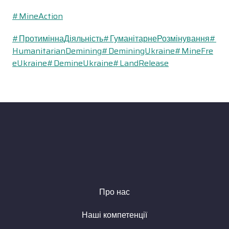
#MineAction
#ПротиміннаДіяльність
#ГуманітарнеРозмінування
#
HumanitarianDemining
#DeminingUkraine
#MineFre
eUkraine
#DemineUkraine
#LandRelease
Про нас
Наші компетенції