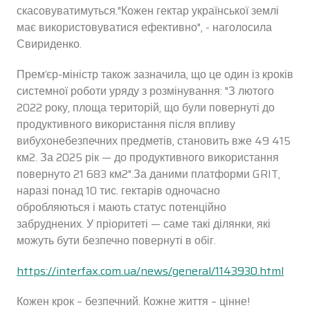
скасовуватимуться."Кожен гектар української землі
має використовуватися ефективно", - наголосила
Свириденко.
Премʼєр-міністр також зазначила, що це один із кроків
системної роботи уряду з розмінування: "З лютого
2022 року, площа територій, що були повернуті до
продуктивного використання після впливу
вибухонебезпечних предметів, становить вже 49 415
км2. За 2025 рік — до продуктивного використання
повернуто 21 683 км2".За даними платформи GRIT,
наразі понад 10 тис. гектарів одночасно
обробляються і мають статус потенційно
забруднених. У пріоритеті — саме такі ділянки, які
можуть бути безпечно повернуті в обіг.
https://interfax.com.ua/news/general/1143930.html
Кожен крок – безпечний. Кожне життя – цінне!