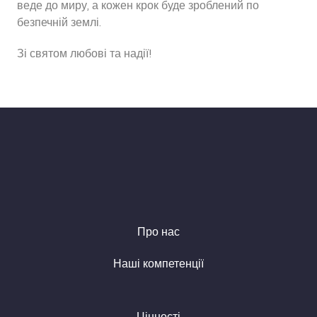
веде до миру, а кожен крок буде зроблений по
безпечній землі.
Зі святом любові та надії!
Про нас
Наші компетенції
Цінності