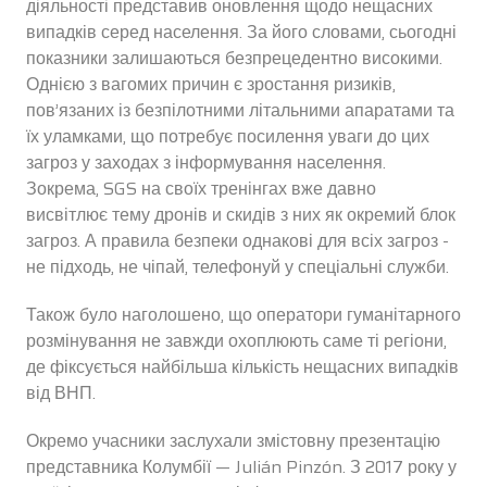
діяльності представив оновлення щодо нещасних
випадків серед населення. За його словами, сьогодні
показники залишаються безпрецедентно високими.
Однією з вагомих причин є зростання ризиків,
пов’язаних із безпілотними літальними апаратами та
їх уламками, що потребує посилення уваги до цих
загроз у заходах з інформування населення.
Зокрема, SGS на своїх тренінгах вже давно
висвітлює тему дронів и скидів з них як окремий блок
загроз. А правила безпеки однакові для всіх загроз -
не підходь, не чіпай, телефонуй у спеціальні служби.
Також було наголошено, що оператори гуманітарного
розмінування не завжди охоплюють саме ті регіони,
де фіксується найбільша кількість нещасних випадків
від ВНП.
Окремо учасники заслухали змістовну презентацію
представника Колумбії — Julián Pinzón. З 2017 року у